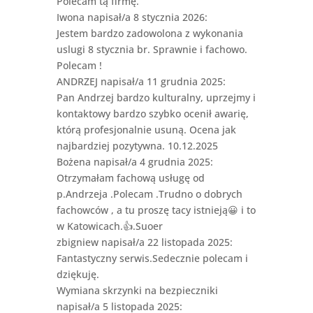
Polecam tą firmę.
Iwona
napisał/a 8 stycznia 2026
:
Jestem bardzo zadowolona z wykonania
uslugi 8 stycznia br. Sprawnie i fachowo.
Polecam !
ANDRZEJ
napisał/a 11 grudnia 2025
:
Pan Andrzej bardzo kulturalny, uprzejmy i
kontaktowy bardzo szybko ocenił awarię,
którą profesjonalnie usuną. Ocena jak
najbardziej pozytywna. 10.12.2025
Bożena
napisał/a 4 grudnia 2025
:
Otrzymałam fachową usługę od
p.Andrzeja .Polecam .Trudno o dobrych
fachowców , a tu proszę tacy istnieją😀 i to
w Katowicach.👍.Suoer
zbigniew
napisał/a 22 listopada 2025
:
Fantastyczny serwis.Sedecznie polecam i
dziękuję.
Wymiana skrzynki na bezpieczniki
napisał/a 5 listopada 2025
: