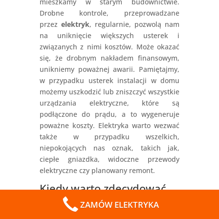
mieszkamy w starym budownictwie.
Drobne kontrole, przeprowadzane
przez
elektryk
, regularnie, pozwolą nam
na uniknięcie większych usterek i
związanych z nimi kosztów. Może okazać
się, że drobnym nakładem finansowym,
unikniemy poważnej awarii. Pamiętajmy,
w przypadku usterek instalacji w domu
możemy uszkodzić lub zniszczyć wszystkie
urządzania elektryczne, które są
podłączone do prądu, a to wygeneruje
poważne koszty. Elektryka warto wezwać
także w przypadku wszelkich,
niepokojących nas oznak, takich jak,
ciepłe gniazdka, widoczne przewody
elektryczne czy planowany remont.
Kiedy warto zdecydować
się na skorzystanie z
ZAMÓW ELEKTRYKA
usług
elektryk
?