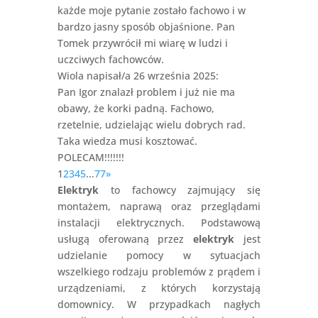
każde moje pytanie zostało fachowo i w
bardzo jasny sposób objaśnione. Pan
Tomek przywrócił mi wiarę w ludzi i
uczciwych fachowców.
Wiola
napisał/a 26 września 2025
:
Pan Igor znalazł problem i już nie ma
obawy, że korki padną. Fachowo,
rzetelnie, udzielając wielu dobrych rad.
Taka wiedza musi kosztować.
POLECAM!!!!!!!
1
2
3
4
5
...
77
»
Elektryk
to fachowcy zajmujący się
montażem, naprawą oraz przeglądami
instalacji elektrycznych. Podstawową
usługą oferowaną przez
elektryk
jest
udzielanie pomocy w sytuacjach
wszelkiego rodzaju problemów z prądem i
urządzeniami, z których korzystają
domownicy. W przypadkach nagłych