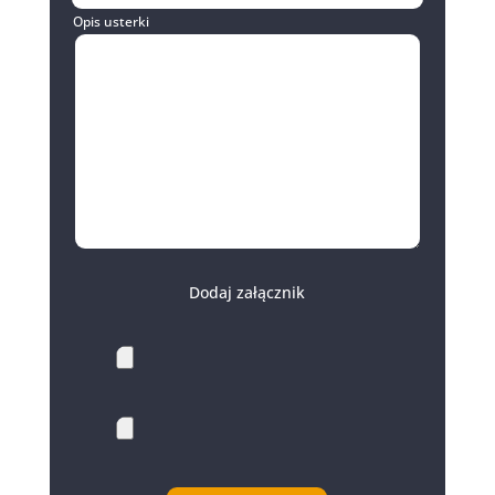
Opis usterki
Dodaj załącznik