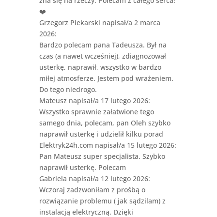
zna się na rzeczy. Polecam z całego serca!
❤️
Grzegorz Piekarski
napisał/a 2 marca
2026
:
Bardzo polecam pana Tadeusza. Był na
czas (a nawet wcześniej), zdiagnozował
usterkę, naprawił, wszystko w bardzo
miłej atmosferze. Jestem pod wrażeniem.
Do tego niedrogo.
Mateusz
napisał/a 17 lutego 2026
:
Wszystko sprawnie załatwione tego
samego dnia, polecam, pan Oleh szybko
naprawił usterkę i udzielił kilku porad
Elektryk24h.com
napisał/a 15 lutego 2026
:
Pan Mateusz super specjalista. Szybko
naprawił usterkę. Polecam
Gabriela
napisał/a 12 lutego 2026
:
Wczoraj zadzwoniłam z prośbą o
rozwiązanie problemu ( jak sądzilam) z
instalacją elektryczną. Dzięki