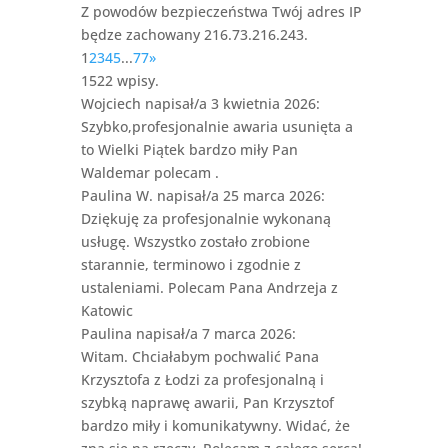
Z powodów bezpieczeństwa Twój adres IP
będze zachowany 216.73.216.243.
1
2
3
4
5
...
77
»
1522 wpisy.
Wojciech
napisał/a 3 kwietnia 2026
:
Szybko,profesjonalnie awaria usunięta a
to Wielki Piątek bardzo miły Pan
Waldemar polecam .
Paulina W.
napisał/a 25 marca 2026
:
Dziękuję za profesjonalnie wykonaną
usługę. Wszystko zostało zrobione
starannie, terminowo i zgodnie z
ustaleniami. Polecam Pana Andrzeja z
Katowic
Paulina
napisał/a 7 marca 2026
:
Witam. Chciałabym pochwalić Pana
Krzysztofa z Łodzi za profesjonalną i
szybką naprawę awarii, Pan Krzysztof
bardzo miły i komunikatywny. Widać, że