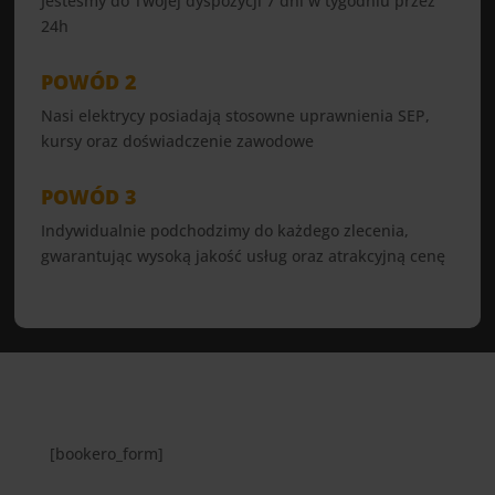
Jesteśmy do Twojej dyspozycji 7 dni w tygodniu przez
24h
POWÓD 2
Nasi elektrycy posiadają stosowne uprawnienia SEP,
kursy oraz doświadczenie zawodowe
POWÓD 3
Indywidualnie podchodzimy do każdego zlecenia,
gwarantując wysoką jakość usług oraz atrakcyjną cenę
[bookero_form]