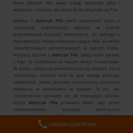
firma Elektryk Piła swoje usługi wykonuje tylko i
wyłącznie u klienta, ale adres firmy znajduje się Piła
Mówiąc o
elektryk Piła
warto wspomnieć także o
najczęściej popełnianych błędach w trakcie
projektowania instalacji elektrycznej. Do jednego z
najczęstszych należy niewystarczająca ilość punktów
oświetleniowych zamontowanych w naszym domu.
Wszyscy, łącznie z
elektryk Piła
, zdają sobie sprawę
z tego, że oświetlenie w naszym domu to podstawa.
W domu, zazwyczaj pomieszczenia są większe niż w
mieszkaniu. Musimy brać to pod uwagę planując
oświetlenie. Jeden żyrandol umieszczony centralnie
wystarczy w mieszkaniu, w sypialni 10 m2, ale
niekoniecznie sprawdzi się 30 metrowym salonie.
Każdy
elektryk Piła
prowadzi Wam, aby przez
zamontowaniem instalacji elektrycznej
skonfrontować projekt z rzeczywistością i
przewidywanym zagospodarowaniem wnętrz.
ZAMÓW ELEKTRYKA