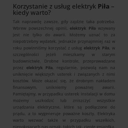
Korzystanie z usług elektryk
Piła
–
kiedy warto?
Tak naprawdę zawsze, gdy zajdzie taka potrzeba.
Wbrew powszechnej opinii,
elektryk Piła
wzywany
jest nie tylko do awarii. Możemy uznać to za
niepotrzebny wydatek, jednakże przynajmniej raz w
roku powinniśmy korzystać z usług
elektryk Piła
, w
szczególności jeżeli mieszkamy w starym
budownictwie. Drobne kontrole, przeprowadzane
przez
elektryk Piła
, regularnie, pozwolą nam na
uniknięcie większych usterek i związanych z nimi
kosztów. Może okazać się, że drobnym nakładem
finansowym, unikniemy poważnej awarii.
Pamiętajmy, w przypadku usterek instalacji w domu
możemy uszkodzić lub zniszczyć wszystkie
urządzania elektryczne, które są podłączone do
prądu, a to wygeneruje poważne koszty. Elektryka
warto wezwać także w przypadku wszelkich,
niepokojących nas oznak, takich jak, ciepłe gniazdka,