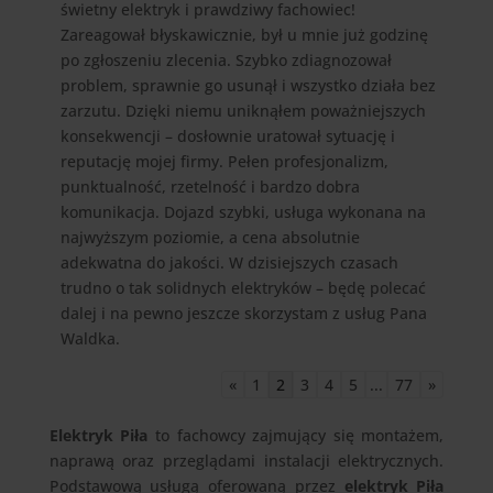
świetny elektryk i prawdziwy fachowiec!
Zareagował błyskawicznie, był u mnie już godzinę
po zgłoszeniu zlecenia. Szybko zdiagnozował
problem, sprawnie go usunął i wszystko działa bez
zarzutu. Dzięki niemu uniknąłem poważniejszych
konsekwencji – dosłownie uratował sytuację i
reputację mojej firmy. Pełen profesjonalizm,
punktualność, rzetelność i bardzo dobra
komunikacja. Dojazd szybki, usługa wykonana na
najwyższym poziomie, a cena absolutnie
adekwatna do jakości. W dzisiejszych czasach
trudno o tak solidnych elektryków – będę polecać
dalej i na pewno jeszcze skorzystam z usług Pana
Waldka.
«
1
2
3
4
5
...
77
»
Elektryk Piła
to fachowcy zajmujący się montażem,
naprawą oraz przeglądami instalacji elektrycznych.
Podstawową usługą oferowaną przez
elektryk Piła