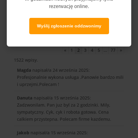
rezerwację online.
Wyślij zgłoszenie oddzwonimy
«
1
2
3
4
5
...
77
»
1522 wpisy.
Magda
napisał/a 24 września 2025
:
Profesjonalnie wykona usługa .Panowie bardzo mili
i uprzejmi.Polecam !
Danuta
napisał/a 15 września 2025
:
Zadzwonilam. Pan juz byl za 2 godzinki. Mily,
sympatyczny. Cyk, cyk i robota gotowa. Cena
calkiem przystepna. Polecam firme kazdemu.
Jakob
napisał/a 15 września 2025
: