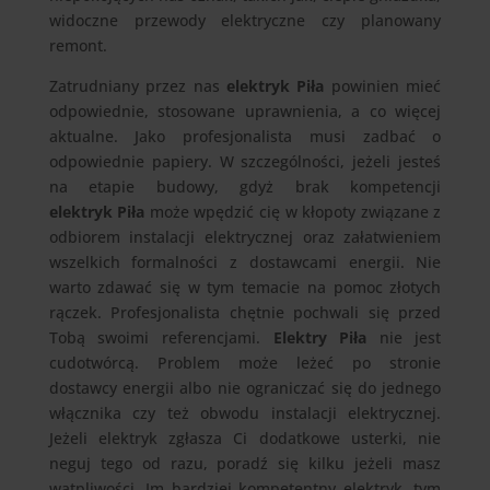
widoczne przewody elektryczne czy planowany
remont.
Zatrudniany przez nas
elektryk Piła
powinien mieć
odpowiednie, stosowane uprawnienia, a co więcej
aktualne. Jako profesjonalista musi zadbać o
odpowiednie papiery. W szczególności, jeżeli jesteś
na etapie budowy, gdyż brak kompetencji
elektryk Piła
może wpędzić cię w kłopoty związane z
odbiorem instalacji elektrycznej oraz załatwieniem
wszelkich formalności z dostawcami energii. Nie
warto zdawać się w tym temacie na pomoc złotych
rączek. Profesjonalista chętnie pochwali się przed
Tobą swoimi referencjami.
Elektry Piła
nie jest
cudotwórcą. Problem może leżeć po stronie
dostawcy energii albo nie ograniczać się do jednego
włącznika czy też obwodu instalacji elektrycznej.
Jeżeli elektryk zgłasza Ci dodatkowe usterki, nie
neguj tego od razu, poradź się kilku jeżeli masz
wątpliwości. Im bardziej kompetentny elektryk, tym