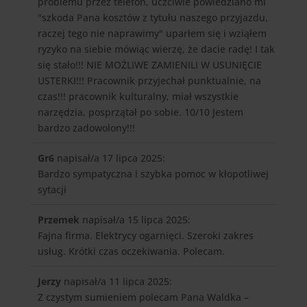
problemu przez telefon, uczciwie powiedziano mi
"szkoda Pana kosztów z tytułu naszego przyjazdu,
raczej tego nie naprawimy" uparłem się i wziąłem
ryzyko na siebie mówiąc wierzę, że dacie radę! I tak
się stało!!! NIE MOŻLIWE ZAMIENILI W USUNIĘCIE
USTERKI!!! Pracownik przyjechał punktualnie, na
czas!!! pracownik kulturalny, miał wszystkie
narzędzia, posprzątał po sobie. 10/10 Jestem
bardzo zadowolony!!!
Gr6
napisał/a 17 lipca 2025
:
Bardzo sympatyczna i szybka pomoc w kłopotliwej
sytacji
Przemek
napisał/a 15 lipca 2025
:
Fajna firma. Elektrycy ogarnięci. Szeroki zakres
usług. Krótki czas oczekiwania. Polecam.
Jerzy
napisał/a 11 lipca 2025
:
Z czystym sumieniem polecam Pana Waldka –