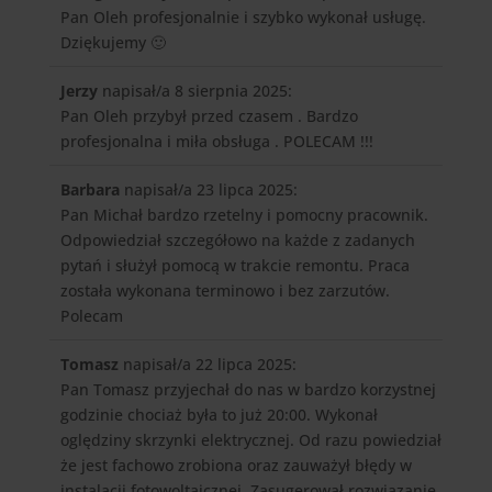
Pan Oleh profesjonalnie i szybko wykonał usługę.
Dziękujemy 🙂
Jerzy
napisał/a 8 sierpnia 2025
:
Pan Oleh przybył przed czasem . Bardzo
profesjonalna i miła obsługa . POLECAM !!!
Barbara
napisał/a 23 lipca 2025
:
Pan Michał bardzo rzetelny i pomocny pracownik.
Odpowiedział szczegółowo na każde z zadanych
pytań i służył pomocą w trakcie remontu. Praca
została wykonana terminowo i bez zarzutów.
Polecam
Tomasz
napisał/a 22 lipca 2025
:
Pan Tomasz przyjechał do nas w bardzo korzystnej
godzinie chociaż była to już 20:00. Wykonał
oględziny skrzynki elektrycznej. Od razu powiedział
że jest fachowo zrobiona oraz zauważył błędy w
instalacji fotowoltaicznej. Zasugerował rozwiązanie