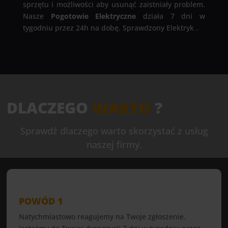
sprzętu i możliwości aby usunąć zaistniały problem.
Nasze
Pogotowie Elektryczne
działa 7 dni w
tygodniu przez 24h na dobę. Sprawdzony Elektryk .
DLACZEGO
WARTO
?
Sprawdź dlaczego warto skorzystać z usług
naszej firmy.
POWÓD 1
Natychmiastowo reagujemy na Twoje zgłoszenie.