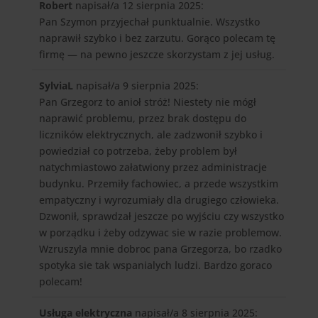
Robert
napisał/a 12 sierpnia 2025
:
Pan Szymon przyjechał punktualnie. Wszystko
naprawił szybko i bez zarzutu. Gorąco polecam tę
firmę — na pewno jeszcze skorzystam z jej usług.
SylviaL
napisał/a 9 sierpnia 2025
:
Pan Grzegorz to anioł stróż! Niestety nie mógł
naprawić problemu, przez brak dostępu do
liczników elektrycznych, ale zadzwonił szybko i
powiedział co potrzeba, żeby problem był
natychmiastowo załatwiony przez administracje
budynku. Przemiły fachowiec, a przede wszystkim
empatyczny i wyrozumiały dla drugiego człowieka.
Dzwonił, sprawdzał jeszcze po wyjściu czy wszystko
w porządku i żeby odzywac sie w razie problemow.
Wzruszyla mnie dobroc pana Grzegorza, bo rzadko
spotyka sie tak wspanialych ludzi. Bardzo goraco
polecam!
Usługa elektryczna
napisał/a 8 sierpnia 2025
: