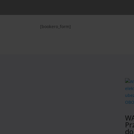
[bookero_form]
WA
Pr
do