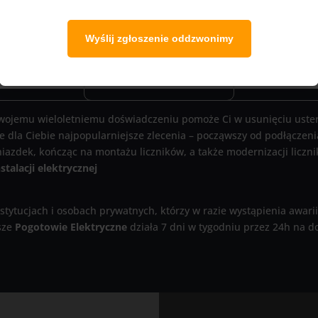
Wyślij zgłoszenie oddzwonimy
 swojemu wieloletniemu doświadczeniu pomoże Ci w usunięciu ustere
e dla Ciebie najpopularniejsze zlecenia – począwszy od podłączeni
iazdek, kończąc na montażu liczników, a także modernizacji liczn
stalacji elektrycznej
stytucjach i osobach prywatnych, którzy w razie wystąpienia awarii
asze
Pogotowie Elektryczne
działa 7 dni w tygodniu przez 24h na d