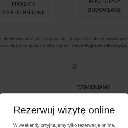
KOSZTORYSY
PROJEKTY
BUDOWLANE
TELETECHNICZNE
 całodobowo powstała z myślą o instytucjach i osobach prywatnych,
iwości aby usunąć zaistniały problem. Nasze
Pogotowie Elektrycz
WYMIENIAMY
 oświetlenia naprawa
wymiana instalacji elektry
rawa włączników naprawa
modernizacja instalacji el
Rezerwuj wizytę online
prawa awarii elektrycznej,
oświetleniowych, wymiana
wymiana bezpieczników, 
wymiana instalacji odgrom
W weekendy przyjmujemy tylko rezerwację online.