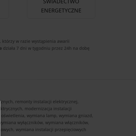
ŚWIADECTWO
ENERGETYCZNE
 którzy w razie wystąpienia awarii
ne
działa 7 dni w tygodniu przez 24h na dobę
cznych, remonty instalacji elektrycznej,
ektrycznych, modernizacja instalacji
 oświetlenia, wymiana lamp, wymiana gniazd,
wymiana wyłączników, wymiana włączników,
owych, wymiana instalacji przepięciowych