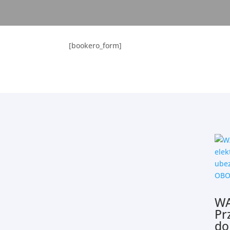
[bookero_form]
WA
Pr
do