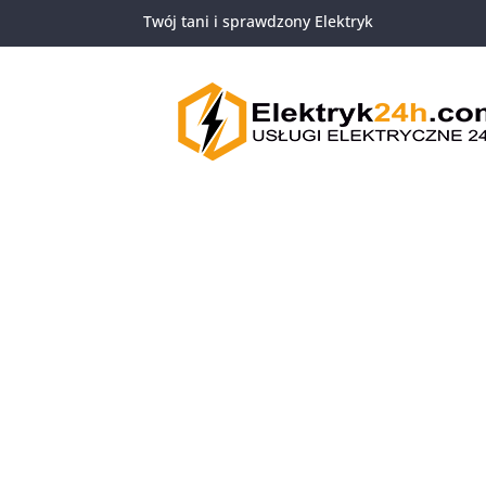
https://www.elektryk24h.com
Twój tani i sprawdzony Elektryk
661-654-654