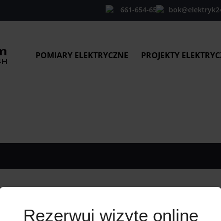
661-654-654
bok@elektryk2
POMIARY ELEKTRYCZNE
PROJEKTY ELEKTRYC
Rezerwuj wizytę online