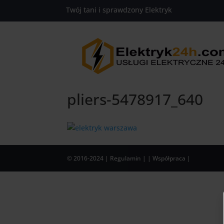
https://www.elektryk24h.com
Twój tani i sprawdzony Elektryk
661-654-654
pliers-5478917_640
© 2016-2024
| Regulamin |
| Współpraca |