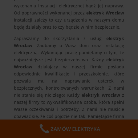
wykonania instalacji elektrycznej bądź jej naprawy.
Od poprawności wykonanej przez
elektryk Wrocław
instalacji zależy to czy urządzenia w naszym domu
będą działały oraz to czy będzie w nim bezpiecznie.
Zapraszamy do skorzystania z usług
elektryk
Wrocław
. Zadbamy o Wasz dom oraz instalację
elektryczną. Wykonując pracę pamiętamy o tym, że
najważniejsze jest bezpieczeństwo. Każdy
elektryk
Wrocław
działający w naszej firmie posiada
odpowiednie kwalifikacje i przeszkolenie, które
pozwala mu na naprawianie usterek w
bezpiecznych, kontrolowanych warunkach. Z nami
nie stanie się nic złego! Każdy
elektryk Wrocław
z
naszej firmy to wykwalifikowana osoba, która spełni
Wasze oczekiwania i potrzeby. Z nami nie musicie
obawiać się, że coś pójdzie nie tak. Pamiętajcie firma
Elektryk Wrocław swoje usługi wykonuje tylko i
ZAMÓW ELEKTRYKA
wyłącznie u klienta, ale adres firmy znajduje
się Wrocław, Sołtysowicka 19 tel. 693482322