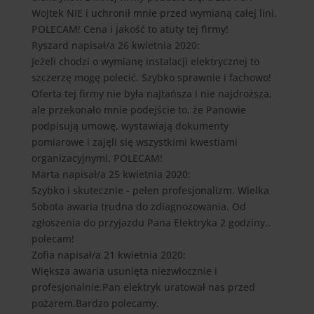
Wojtek NIE i uchronił mnie przed wymianą całej lini.
POLECAM! Cena i jakość to atuty tej firmy!
Ryszard
napisał/a 26 kwietnia 2020
:
Jeżeli chodzi o wymianę instalacji elektrycznej to
szczerzę mogę polecić. Szybko sprawnie i fachowo!
Oferta tej firmy nie była najtańsza i nie najdroższa,
ale przekonało mnie podejście to, że Panowie
podpisują umowę, wystawiają dokumenty
pomiarowe i zajęli się wszystkimi kwestiami
organizacyjnymi. POLECAM!
Marta
napisał/a 25 kwietnia 2020
:
Szybko i skutecznie - pełen profesjonalizm. Wielka
Sobota awaria trudna do zdiagnozowania. Od
zgłoszenia do przyjazdu Pana Elektryka 2 godziny..
polecam!
Zofia
napisał/a 21 kwietnia 2020
:
Większa awaria usunięta niezwłocznie i
profesjonalnie.Pan elektryk uratował nas przed
pożarem.Bardzo polecamy.