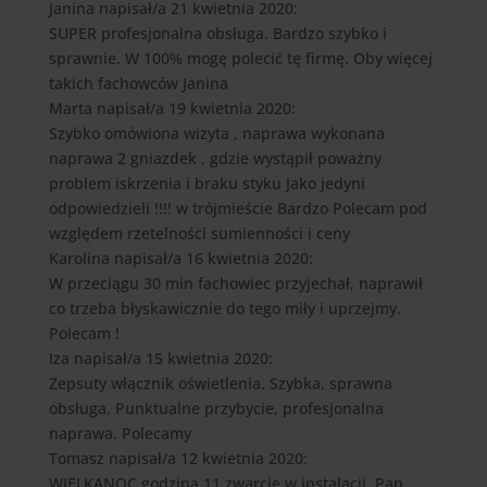
Janina
napisał/a 21 kwietnia 2020
:
SUPER profesjonalna obsługa. Bardzo szybko i
sprawnie. W 100% mogę polecić tę firmę. Oby więcej
takich fachowców Janina
Marta
napisał/a 19 kwietnia 2020
:
Szybko omówiona wizyta , naprawa wykonana
naprawa 2 gniazdek , gdzie wystąpił poważny
problem iskrzenia i braku styku Jako jedyni
odpowiedzieli !!!! w trójmieście Bardzo Polecam pod
względem rzetelności sumienności i ceny
Karolina
napisał/a 16 kwietnia 2020
:
W przeciągu 30 min fachowiec przyjechał, naprawił
co trzeba błyskawicznie do tego miły i uprzejmy.
Polecam !
Iza
napisał/a 15 kwietnia 2020
:
Zepsuty włącznik oświetlenia. Szybka, sprawna
obsługa. Punktualne przybycie, profesjonalna
naprawa. Polecamy
Tomasz
napisał/a 12 kwietnia 2020
:
WIELKANOC godzina 11 zwarcie w instalacji, Pan