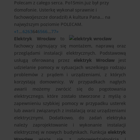
Polecam z całego serca. Po15min.juz był przy
domofonie. Usterkę wykonał sprawnie i
fachowo(jeszcze doradził) A kultura Pana... na
najwyższym poziomie POLECAM.
«
1
...
62
63
64
65
66
...
77
»
Elektryk Wrocław
to
fachowcy zajmujący się montażem, naprawą oraz
przeglądami instalacji elektrycznych. Podstawową
usługą oferowaną przez
elektryk Wrocław
jest
udzielanie pomocy w sytuacjach wszelkiego rodzaju
problemów z prądem i urządzeniami, z których
korzystają domownicy. W przypadkach nagłych
awarii możemy zwrócić się do pogotowania
elektrycznego, które zostało stworzone z myślą o
zapewnieniu szybkiej pomocy w przypadku usterek
lub awarii związanych z instalacją oraz urządzeniami
elektrycznymi. Dodatkowo, do zadań elektryka
należy zaprojektowanie i wykonanie instalacji
elektrycznej w nowych budynkach. Funkcja
elektryk
Wrocław
wiąże się z odpowiedzialnością i