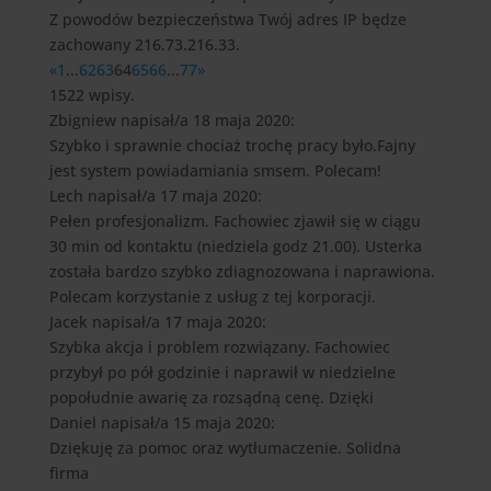
Z powodów bezpieczeństwa Twój adres IP będze
zachowany 216.73.216.33.
«
1
...
62
63
64
65
66
...
77
»
1522 wpisy.
Zbigniew
napisał/a 18 maja 2020
:
Szybko i sprawnie chociaż trochę pracy było.Fajny
jest system powiadamiania smsem. Polecam!
Lech
napisał/a 17 maja 2020
:
Pełen profesjonalizm. Fachowiec zjawił się w ciągu
30 min od kontaktu (niedziela godz 21.00). Usterka
została bardzo szybko zdiagnozowana i naprawiona.
Polecam korzystanie z usług z tej korporacji.
Jacek
napisał/a 17 maja 2020
:
Szybka akcja i problem rozwiązany. Fachowiec
przybył po pół godzinie i naprawił w niedzielne
popołudnie awarię za rozsądną cenę. Dzięki
Daniel
napisał/a 15 maja 2020
:
Dziękuję za pomoc oraz wytłumaczenie. Solidna
firma