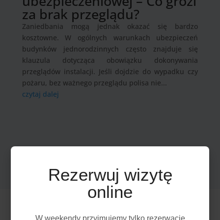
ubezpieczeniowej – Co grozi
za brak przeglądu?
Zaniedbania mogą jednak okazać się bardzo
kosztowne. W ogólnych warunkach ubezpieczeń
budynków jednorodzinnych często znajduje się
klauzula dotycząca obowiązku dokonywania
przeglądów instalacji. Jeśli dojdzie do wypadku czy
pożaru, bez ważnego przeglądu polisa nie...
czytaj dalej
Rezerwuj wizytę
online
W weekendy przyjmujemy tylko rezerwację