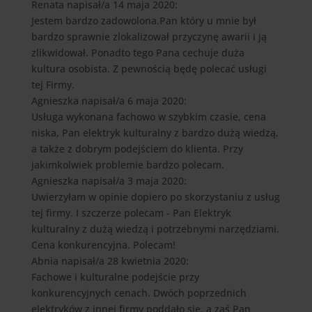
Renata
napisał/a 14 maja 2020
:
Jestem bardzo zadowolona.Pan który u mnie był
bardzo sprawnie zlokalizował przyczynę awarii i ją
zlikwidował. Ponadto tego Pana cechuje duża
kultura osobista. Z pewnością będę polecać usługi
tej Firmy.
Agnieszka
napisał/a 6 maja 2020
:
Usługa wykonana fachowo w szybkim czasie, cena
niska, Pan elektryk kulturalny z bardzo dużą wiedzą,
a także z dobrym podejściem do klienta. Przy
jakimkolwiek problemie bardzo polecam.
Agnieszka
napisał/a 3 maja 2020
:
Uwierzyłam w opinie dopiero po skorzystaniu z usług
tej firmy. I szczerze polecam - Pan Elektryk
kulturalny z dużą wiedzą i potrzebnymi narzędziami.
Cena konkurencyjna. Polecam!
Abnia
napisał/a 28 kwietnia 2020
:
Fachowe i kulturalne podejście przy
konkurencyjnych cenach. Dwóch poprzednich
elektryków z innej firmy poddało się, a zaś Pan