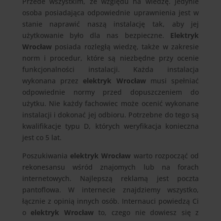
Przede wszystkim, ze względu na wiedzę. Jedynie
osoba posiadająca odpowiednie uprawnienia jest w
stanie naprawić naszą instalację tak, aby jej
użytkowanie było dla nas bezpieczne.
Elektryk
Wrocław
posiada rozległą wiedzę, także w zakresie
norm i procedur, które są niezbędne przy ocenie
funkcjonalności instalacji. Każda instalacja
wykonana przez
elektryk Wrocław
musi spełniać
odpowiednie normy przed dopuszczeniem do
użytku. Nie każdy fachowiec może ocenić wykonane
instalacji i dokonać jej odbioru. Potrzebne do tego są
kwalifikacje typu D, których weryfikacja konieczna
jest co 5 lat.
Poszukiwania
elektryk Wrocław
warto rozpocząć od
rekonesansu wśród znajomych lub na forach
internetowych. Najlepszą reklamą jest poczta
pantoflowa. W internecie znajdziemy wszystko,
łącznie z opinią innych osób. Internauci powiedzą Ci
o
elektryk Wrocław
to, czego nie dowiesz się z