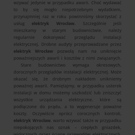
wzywać jedynie w przypadku awarii. Choć wydawać
to by się mogło niepotrzebnym wydatkiem,
przynajmniej raz w roku powinniśmy skorzystać z
usług
elektryk Wrocław.
Szczególnie jeśli
mieszkamy w starym budownictwie, należy
regularnie dokonywać przeglądu instalacji
elektrycznej. Drobne audyty przeprowadzane przez
elektryk Wrocław
pozwolą nam na uniknięcie
poważniejszych awarii i kosztów z nimi związanych.
Stare budownictwo wymaga okresowych,
dorocznych przeglądów instalacji elektrycznej. Może
okazać się, że drobnym nakładem unikniemy
poważnej awarii. Pamiętajmy, w przypadku usterek
instalacji w domu możemy uszkodzić lub zniszczyć
wszystkie urządzania elektryczne, które są
podłączone do prądu, a to wygeneruje poważne
koszty. Oczywiście oprócz corocznych kontroli,
elektryk Wrocław
, warto wzywać także w przypadku
niepokojących nas oznak – ciepłych gniazdek,
widocznych przez ścianę przewodów elektrycznych,