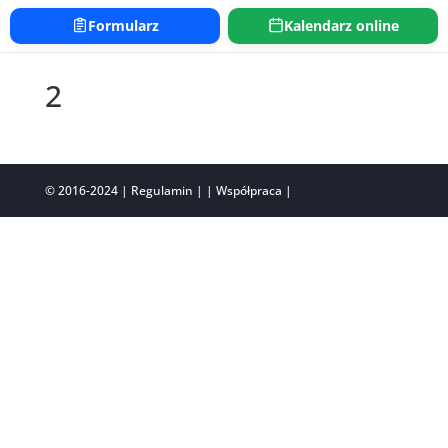
https://www.elektryk24h.com
Formularz
Kalendarz online
2
© 2016-2024
| Regulamin |
| Współpraca |