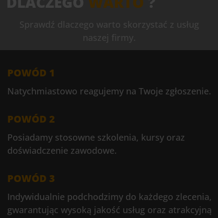
DLACZEGO
WARTO
?
Sprawdź dlaczego warto skorzystać z usług
naszej firmy.
POWÓD 1
Natychmiastowo reagujemy na Twoje zgłoszenie.
POWÓD 2
Posiadamy stosowne szkolenia, kursy oraz
doświadczenie zawodowe.
POWÓD 3
Indywidualnie podchodzimy do każdego zlecenia,
gwarantując wysoką jakość usług oraz atrakcyjną