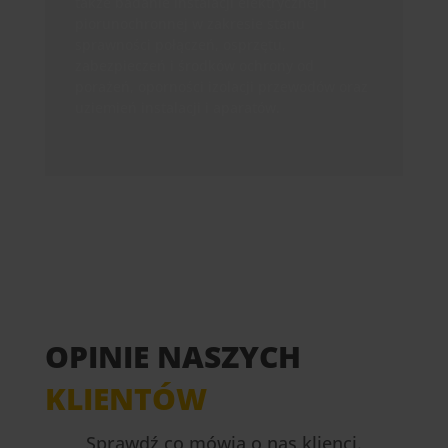
także badanie instalacji elektrycznej i
piorunochronnej w zakresie stanu
sprawności połączeń, osprzętu,
zabezpieczeń i środków ochrony od
porażeń, oporności izolacji przewodów oraz
uziemień instalacji i aparatów.
OPINIE NASZYCH
KLIENTÓW
Sprawdź co mówią o nas klienci.