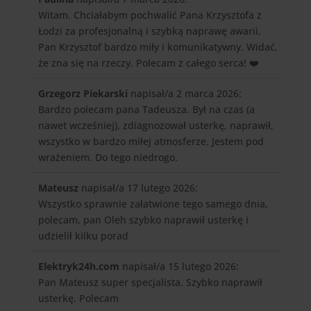
Witam. Chciałabym pochwalić Pana Krzysztofa z
Łodzi za profesjonalną i szybką naprawę awarii,
Pan Krzysztof bardzo miły i komunikatywny. Widać,
że zna się na rzeczy. Polecam z całego serca! ❤️
Grzegorz Piekarski
napisał/a 2 marca 2026
:
Bardzo polecam pana Tadeusza. Był na czas (a
nawet wcześniej), zdiagnozował usterkę, naprawił,
wszystko w bardzo miłej atmosferze. Jestem pod
wrażeniem. Do tego niedrogo.
Mateusz
napisał/a 17 lutego 2026
:
Wszystko sprawnie załatwione tego samego dnia,
polecam, pan Oleh szybko naprawił usterkę i
udzielił kilku porad
Elektryk24h.com
napisał/a 15 lutego 2026
:
Pan Mateusz super specjalista. Szybko naprawił
usterkę. Polecam