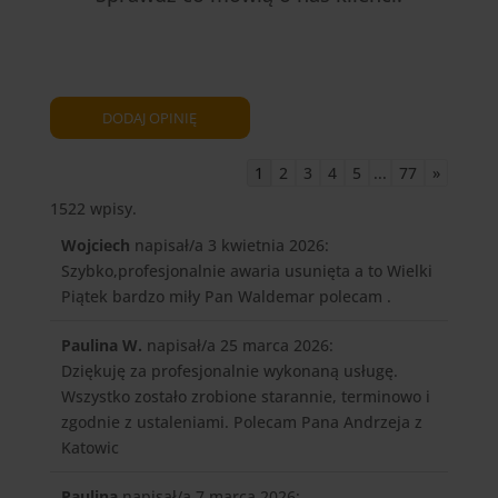
1
2
3
4
5
...
77
»
1522 wpisy.
Wojciech
napisał/a 3 kwietnia 2026
:
Szybko,profesjonalnie awaria usunięta a to Wielki
Piątek bardzo miły Pan Waldemar polecam .
Paulina W.
napisał/a 25 marca 2026
:
Dziękuję za profesjonalnie wykonaną usługę.
Wszystko zostało zrobione starannie, terminowo i
zgodnie z ustaleniami. Polecam Pana Andrzeja z
Katowic
Paulina
napisał/a 7 marca 2026
: