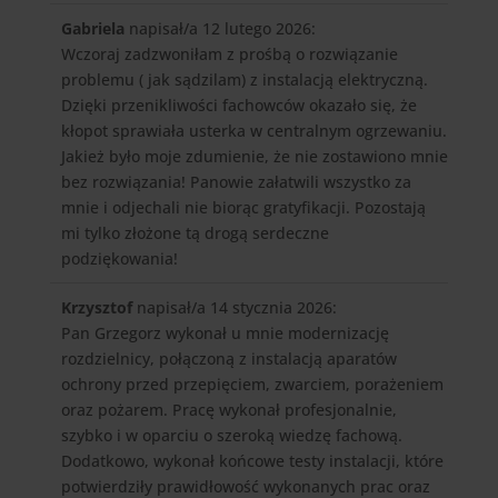
Gabriela
napisał/a 12 lutego 2026
:
Wczoraj zadzwoniłam z prośbą o rozwiązanie
problemu ( jak sądzilam) z instalacją elektryczną.
Dzięki przenikliwości fachowców okazało się, że
kłopot sprawiała usterka w centralnym ogrzewaniu.
Jakież było moje zdumienie, że nie zostawiono mnie
bez rozwiązania! Panowie załatwili wszystko za
mnie i odjechali nie biorąc gratyfikacji. Pozostają
mi tylko złożone tą drogą serdeczne
podziękowania!
Krzysztof
napisał/a 14 stycznia 2026
:
Pan Grzegorz wykonał u mnie modernizację
rozdzielnicy, połączoną z instalacją aparatów
ochrony przed przepięciem, zwarciem, porażeniem
oraz pożarem. Pracę wykonał profesjonalnie,
szybko i w oparciu o szeroką wiedzę fachową.
Dodatkowo, wykonał końcowe testy instalacji, które
potwierdziły prawidłowość wykonanych prac oraz