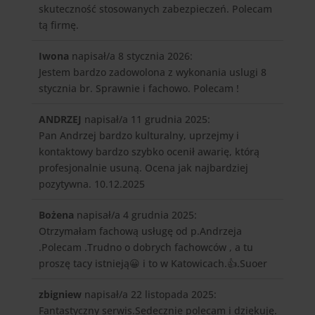
skuteczność stosowanych zabezpieczeń. Polecam
tą firmę.
Iwona
napisał/a 8 stycznia 2026
:
Jestem bardzo zadowolona z wykonania uslugi 8
stycznia br. Sprawnie i fachowo. Polecam !
ANDRZEJ
napisał/a 11 grudnia 2025
:
Pan Andrzej bardzo kulturalny, uprzejmy i
kontaktowy bardzo szybko ocenił awarię, którą
profesjonalnie usuną. Ocena jak najbardziej
pozytywna. 10.12.2025
Bożena
napisał/a 4 grudnia 2025
:
Otrzymałam fachową usługę od p.Andrzeja
.Polecam .Trudno o dobrych fachowców , a tu
proszę tacy istnieją😀 i to w Katowicach.👍.Suoer
zbigniew
napisał/a 22 listopada 2025
:
Fantastyczny serwis.Sedecznie polecam i dziękuję.