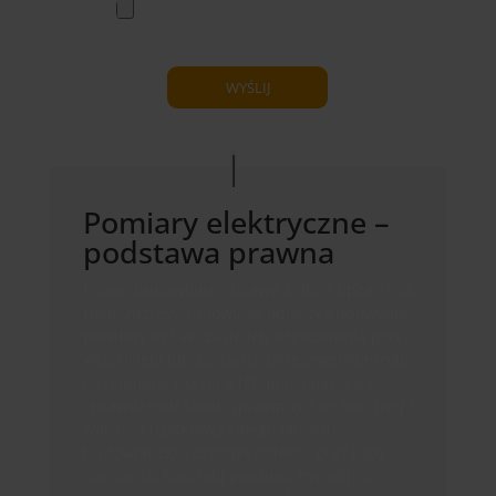
Pomiary elektryczne –
podstawa prawna
Prawo budowlane, ustawa z dn. 7 lipca 1994
roku, Art. 62. 1 mówi, że obiekty budowlane
powinny być w czasie ich użytkowania przez
właściciela lub zarządcę okresowej kontroli,
co najmniej raz na 5 lat, polegającej na
sprawdzeniu stanu sprawności technicznej i
wartości użytkowej całego obiektu
budowlanego, estetyki obiektu oraz jego
otoczenia; kontrolą powinno być objęte