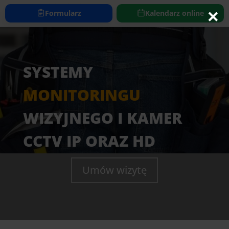
https://www.elektryk24h.com
×
Formularz
Kalendarz online
SYSTEMY
MONITORINGU
WIZYJNEGO I KAMER
CCTV IP ORAZ HD
Umów wizytę