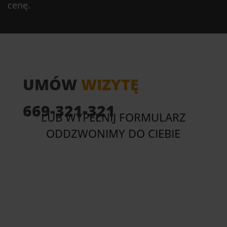
cenę.
UMÓW
WIZYTĘ
669-321-321
LUB WYPEŁNIJ FORMULARZ
ODDZWONIMY DO CIEBIE
Imię (wymagane)
Nazwisko (wymagane)
Ulica (wymagane)
Miasto (wymagane)