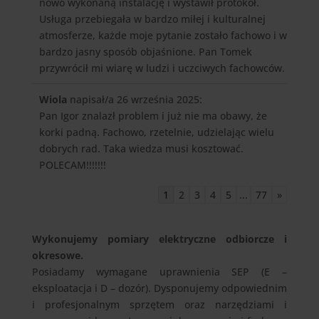
nowo wykonaną instalację i wystawił protokół.
Usługa przebiegała w bardzo miłej i kulturalnej
atmosferze, każde moje pytanie zostało fachowo i w
bardzo jasny sposób objaśnione. Pan Tomek
przywrócił mi wiarę w ludzi i uczciwych fachowców.
Wiola
napisał/a 26 września 2025
:
Pan Igor znalazł problem i już nie ma obawy, że
korki padną. Fachowo, rzetelnie, udzielając wielu
dobrych rad. Taka wiedza musi kosztować.
POLECAM!!!!!!!
1
2
3
4
5
...
77
»
Wykonujemy pomiary elektryczne odbiorcze i
okresowe.
Posiadamy wymagane uprawnienia SEP (E –
eksploatacja i D – dozór). Dysponujemy odpowiednim
i profesjonalnym sprzętem oraz narzędziami i