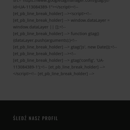
src="https://www.googletagmanager.com/gtag/js?
id=UA-113084389-1"></script><!--
[et_pb_line_break_holder] --><script><!--
[et_pb_line_break_holder] --> window.dataLayer =
window.dataLayer || [];<!--
[et_pb_line_break_holder] --> function gtag()
{dataLayer.push(arguments);}<!--
[et_pb_line_break_holder] --> gtag('js', new Date());<!--
[et_pb_line_break_holder] --><!--
[et_pb_line_break_holder] --> gtag('config', 'UA-
113084389-1');<!-- [et_pb_line_break_holder] -->
</script><!-- [et_pb_line_break_holder] -->
ŚLEDŹ NASZ PROFIL