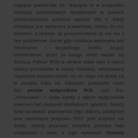
napięcie pomiarowe DC. Napięcie to w przypadku
instalacji podtynkowych spotykanych w domach
jednorodzinnych powinno wynosić 500 V. Kiedy
instalacja jest wykonana prawidłowo, mamy do niej
schemat, a obwody są ponumerowane to nie ma z
tym problemów. Gorzej gdy instalacja wykonana jest
niechlujnie i wszystkiego trzeba szukać
samodzielnie, przez co usługa może okazać się
droższa. Pomiar RISO w skrócie mówi nam o stanie
izolacji przewodów w naszej instalacji, wykonywany
regularnie pozwala ocenić czy nic złego nie dzieję się
w obrębie kilku lat. Kolejnym pomiarem może
być
pomiar wyłączników RCD
, czyli tzw.
„różnicówek”. I znów każdy z takich wyłączników
powinien być miejscem dokładnych oględzin. Należy
tutaj sprawdzić poprawność jego doboru, podłączeń
oraz naciśnięcie przycisku TEST. Jeśli przycisk nie
działa, należy przerwać wszelkie pomiary tego
urządzenia i orzec o jego wymianie.
Pomiary