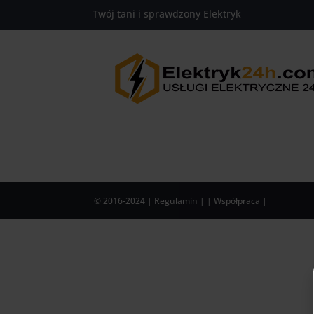
https://www.elektryk24h.com
Twój tani i sprawdzony Elektryk
661-654-654
© 2016-2024
| Regulamin |
| Współpraca |