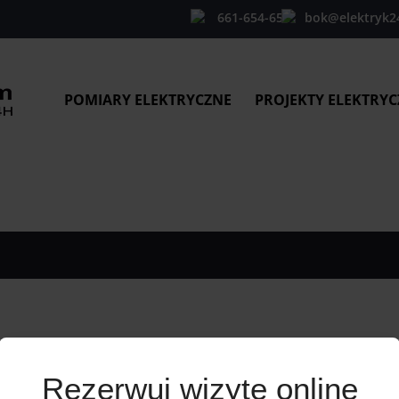
661-654-654
bok@elektryk2
POMIARY ELEKTRYCZNE
PROJEKTY ELEKTRYC
Rezerwuj wizytę online