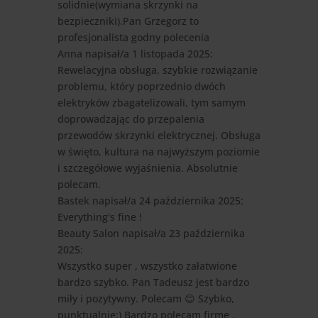
solidnie(wymiana skrzynki na
bezpieczniki).Pan Grzegorz to
profesjonalista godny polecenia
Anna
napisał/a 1 listopada 2025
:
Rewelacyjna obsługa, szybkie rozwiązanie
problemu, który poprzednio dwóch
elektryków zbagatelizowali, tym samym
doprowadzając do przepalenia
przewodów skrzynki elektrycznej. Obsługa
w święto, kultura na najwyższym poziomie
i szczegółowe wyjaśnienia. Absolutnie
polecam.
Bastek
napisał/a 24 października 2025
:
Everything's fine !
Beauty Salon
napisał/a 23 października
2025
:
Wszystko super , wszystko załatwione
bardzo szybko. Pan Tadeusz jest bardzo
miły i pozytywny. Polecam 😊 Szybko,
punktualnie:) Bardzo polecam firmę .