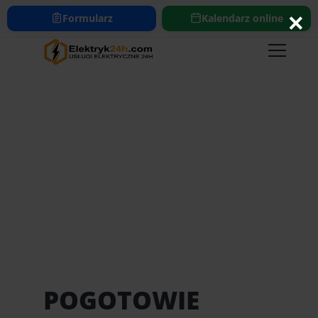
661-654-654
bok@elektryk24h.com
×
Formularz
Kalendarz online
https://www.elektryk24h.com
POGOTOWIE