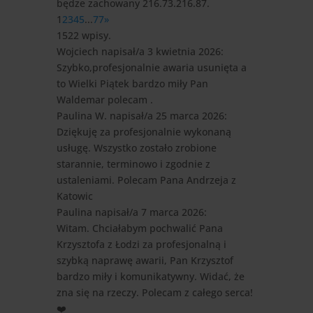
będze zachowany 216.73.216.87.
1
2
3
4
5
...
77
»
1522 wpisy.
Wojciech
napisał/a 3 kwietnia 2026
:
Szybko,profesjonalnie awaria usunięta a
to Wielki Piątek bardzo miły Pan
Waldemar polecam .
Paulina W.
napisał/a 25 marca 2026
:
Dziękuję za profesjonalnie wykonaną
usługę. Wszystko zostało zrobione
starannie, terminowo i zgodnie z
ustaleniami. Polecam Pana Andrzeja z
Katowic
Paulina
napisał/a 7 marca 2026
:
Witam. Chciałabym pochwalić Pana
Krzysztofa z Łodzi za profesjonalną i
szybką naprawę awarii, Pan Krzysztof
bardzo miły i komunikatywny. Widać, że
zna się na rzeczy. Polecam z całego serca!
❤️