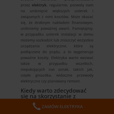
przez
elektryk
, regularnie, pozwolą nam
na uniknięcie większych usterek i
związanych z nimi kosztów. Może okazać
się, że drobnym nakładem finansowym,
unikniemy poważnej awarii. Pamiętajmy,
w przypadku usterek instalacji w domu
możemy uszkodzić lub zniszczyć wszystkie
urządzania elektryczne, które są
podłączone do prądu, a to wygeneruje
poważne koszty. Elektryka warto wezwać
także w przypadku wszelkich,
niepokojących nas oznak, takich jak,
ciepłe gniazdka, widoczne przewody
elektryczne czy planowany remont.
Kiedy warto zdecydować
się na skorzystanie z
usług
elektryk
?
ZAMÓW ELEKTRYKA
Elektryk
powinniśmy wzywać nie tylko w