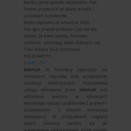
bardzo jasny sposób objaśnione. Pan
Tomek przywrócił mi wiarę w ludzi i
uczciwych fachowców.
Wiola
napisał/a 26 września 2025
:
Pan Igor znalazł problem i już nie ma
obawy, że korki padną. Fachowo,
rzetelnie, udzielając wielu dobrych rad.
Taka wiedza musi kosztować.
POLECAM!!!!!!!
1
2
3
4
5
...
77
»
Elektryk
to fachowcy zajmujący się
montażem, naprawą oraz przeglądami
instalacji elektrycznych. Podstawową
usługą oferowaną przez
elektryk
jest
udzielanie pomocy w sytuacjach
wszelkiego rodzaju problemów z prądem i
urządzeniami, z których korzystają
domownicy. W przypadkach nagłych
awarii możemy zwrócić się do
pogotowania elektrycznego, które zostało