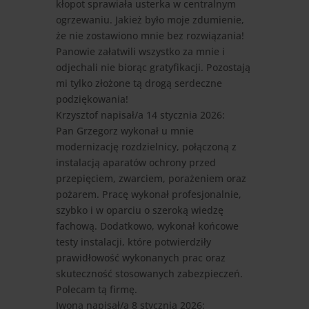
kłopot sprawiała usterka w centralnym
ogrzewaniu. Jakież było moje zdumienie,
że nie zostawiono mnie bez rozwiązania!
Panowie załatwili wszystko za mnie i
odjechali nie biorąc gratyfikacji. Pozostają
mi tylko złożone tą drogą serdeczne
podziękowania!
Krzysztof
napisał/a 14 stycznia 2026
:
Pan Grzegorz wykonał u mnie
modernizację rozdzielnicy, połączoną z
instalacją aparatów ochrony przed
przepięciem, zwarciem, porażeniem oraz
pożarem. Pracę wykonał profesjonalnie,
szybko i w oparciu o szeroką wiedzę
fachową. Dodatkowo, wykonał końcowe
testy instalacji, które potwierdziły
prawidłowość wykonanych prac oraz
skuteczność stosowanych zabezpieczeń.
Polecam tą firmę.
Iwona
napisał/a 8 stycznia 2026
: