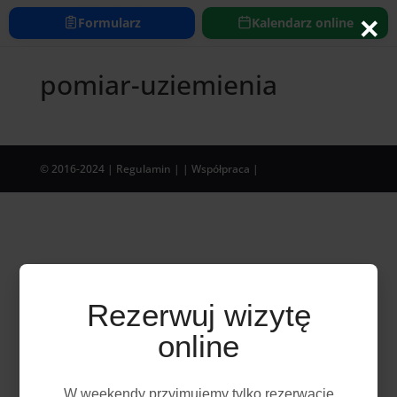
https://www.elektryk24h.com
×
Formularz
Kalendarz online
pomiar-uziemienia
© 2016-2024
| Regulamin |
| Współpraca |
Rezerwuj wizytę
online
W weekendy przyjmujemy tylko rezerwację