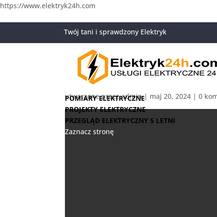
https://www.elektryk24h.com
661-654-654
Twój tani i sprawdzony Elektryk
przeglad elektryczny
utworzone przez
admin
|
maj 20, 2024
|
0 ko
POMIARY ELEKTRYCZNE
PROJEKTY ELEKTRYCZNE
PRZEGLĄD ELEKTRYCZNY 5 LETNI
Zaznacz stronę