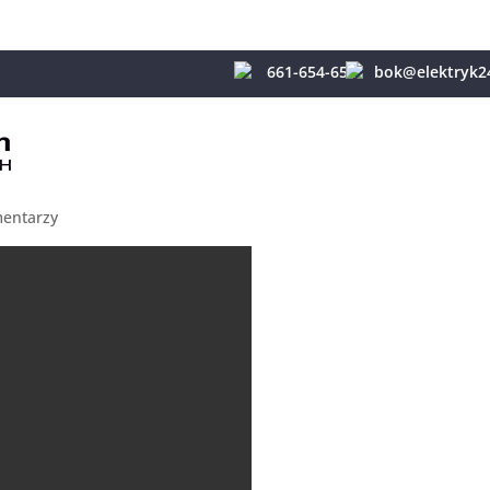
661-654-654
bok@elektryk2
mentarzy