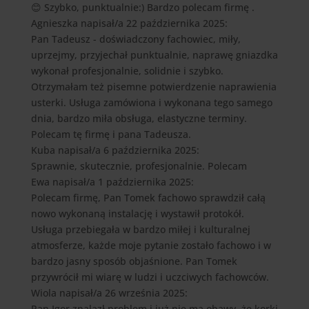
😊 Szybko, punktualnie:) Bardzo polecam firmę .
Agnieszka
napisał/a 22 października 2025
:
Pan Tadeusz - doświadczony fachowiec, miły,
uprzejmy, przyjechał punktualnie, naprawę gniazdka
wykonał profesjonalnie, solidnie i szybko.
Otrzymałam też pisemne potwierdzenie naprawienia
usterki. Usługa zamówiona i wykonana tego samego
dnia, bardzo miła obsługa, elastyczne terminy.
Polecam tę firmę i pana Tadeusza.
Kuba
napisał/a 6 października 2025
:
Sprawnie, skutecznie, profesjonalnie. Polecam
Ewa
napisał/a 1 października 2025
:
Polecam firmę, Pan Tomek fachowo sprawdził całą
nowo wykonaną instalację i wystawił protokół.
Usługa przebiegała w bardzo miłej i kulturalnej
atmosferze, każde moje pytanie zostało fachowo i w
bardzo jasny sposób objaśnione. Pan Tomek
przywrócił mi wiarę w ludzi i uczciwych fachowców.
Wiola
napisał/a 26 września 2025
:
Pan Igor znalazł problem i już nie ma obawy, że korki