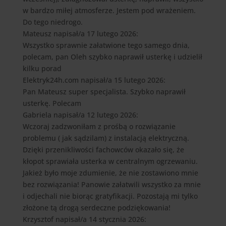
w bardzo miłej atmosferze. Jestem pod wrażeniem.
Do tego niedrogo.
Mateusz
napisał/a 17 lutego 2026
:
Wszystko sprawnie załatwione tego samego dnia,
polecam, pan Oleh szybko naprawił usterkę i udzielił
kilku porad
Elektryk24h.com
napisał/a 15 lutego 2026
:
Pan Mateusz super specjalista. Szybko naprawił
usterkę. Polecam
Gabriela
napisał/a 12 lutego 2026
:
Wczoraj zadzwoniłam z prośbą o rozwiązanie
problemu ( jak sądzilam) z instalacją elektryczną.
Dzięki przenikliwości fachowców okazało się, że
kłopot sprawiała usterka w centralnym ogrzewaniu.
Jakież było moje zdumienie, że nie zostawiono mnie
bez rozwiązania! Panowie załatwili wszystko za mnie
i odjechali nie biorąc gratyfikacji. Pozostają mi tylko
złożone tą drogą serdeczne podziękowania!
Krzysztof
napisał/a 14 stycznia 2026
: