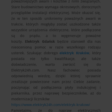
poważniejszych awarii i kosztów z nimi związanych.
Stare budownictwo wymaga okresowych, dorocznych
przeglądów instalacji elektrycznej. Może okazać się,
że w ten sposób unikniemy poważnych awarii w
trakcie, których mogłyby zostać uszkodzone także
wszystkie urządzenia elektryczne, które podłączone
są do prądu, a to wygeneruje poważne
koszty.
Elektryk Gdańsk
będzie stanowił dla nas
nieocenioną pomoc w razie wszelkiego rodzaju
usterek. Szukając dobrego
elektryk Kraków
, który
posiada nie tylko kwalifikacje, ale także
doświadczenie, warto zwrócić się do
Elektryk24h.com. Nasz fachowiec posiada
odpowiednią wiedzę, dzięki której sprawnie
zrealizuje powierzone nam przez Ciebie zadanie,
poczynając od podłączenia płyty indukcyjnej i
piekarnika, przez naprawę bezpieczników, aż do
modernizacji liczników
https://www.elektryk24h.com/elektryk-krakow/
Pamiętajmy, że do napraw elektrycznych