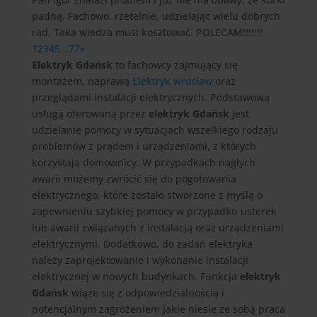
padną. Fachowo, rzetelnie, udzielając wielu dobrych
rad. Taka wiedza musi kosztować. POLECAM!!!!!!!
1
2
3
4
5
...
77
»
Elektryk Gdańsk
to fachowcy zajmujący się
montażem, naprawą
Elektryk wrocław
oraz
przeglądami instalacji elektrycznych. Podstawową
usługą oferowaną przez
elektryk Gdańsk
jest
udzielanie pomocy w sytuacjach wszelkiego rodzaju
problemów z prądem i urządzeniami, z których
korzystają domownicy. W przypadkach nagłych
awarii możemy zwrócić się do pogotowania
elektrycznego, które zostało stworzone z myślą o
zapewnieniu szybkiej pomocy w przypadku usterek
lub awarii związanych z instalacją oraz urządzeniami
elektrycznymi. Dodatkowo, do zadań elektryka
należy zaprojektowanie i wykonanie instalacji
elektrycznej w nowych budynkach. Funkcja
elektryk
Gdańsk
wiąże się z odpowiedzialnością i
potencjalnym zagrożeniem jakie niesie ze sobą praca