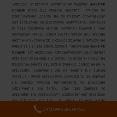
Sytuacje, w których powinniśmy wezwać
elektryk
Gdańsk
mogą być czasem niejasne i trudne do
zdefiniowania. Zdarza się, że naszym obowiązkiem
jest zadzwonić na pogotowie elektryczne, ponieważ
to nasz dostawca energii powinien zapewnić nam
obowiązek reakcji. Dzieje się tak wtedy, gdy brakuje
plomby w skrzynce zbiorczej bądź awaria dotyczy nie
tylko nas ale i sąsiadów. Szybka interwencja
elektryk
Gdańsk
jest niezbędna, gdy zauważymy, że gniazda i
przełączniki są ciepłe w dotyku co może skończyć się
tragicznie. Nie należy zatem zwlekać, podobnie jak w
przypadku pojawienia się na ścianie lub suficie
obrysu ukrytych przewodów. Dowodzi to, że pojawia
się bardzo wysoka temperatura co powoduje
odbarwienie się farby. Stan taki zagraża to
przepaleniem przewodów i uszkodzeniem urządzeń
podłączonych do sieci. W takiej sytuacji warto
zdecydować się na pomoc
elektryk Gdańsk.
ZAMÓW ELEKTRYKA
Elektryk Gdańsk
zadba o Waszą