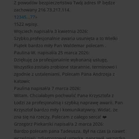
Z powodów bezpieczeństwa Twój adres IP będze
zachowany 216.73.217.114.
1
2
3
4
5
...
77
»
1522 wpisy.
Wojciech
napisał/a 3 kwietnia 2026
:
Szybko,profesjonalnie awaria usunięta a to Wielki
Piątek bardzo miły Pan Waldemar polecam .
Paulina W.
napisał/a 25 marca 2026
:
Dziękuję za profesjonalnie wykonaną usługę.
Wszystko zostało zrobione starannie, terminowo i
zgodnie z ustaleniami. Polecam Pana Andrzeja z
Katowic
Paulina
napisał/a 7 marca 2026
:
Witam. Chciałabym pochwalić Pana Krzysztofa z
Łodzi za profesjonalną i szybką naprawę awarii, Pan
Krzysztof bardzo miły i komunikatywny. Widać, że
zna się na rzeczy. Polecam z całego serca! ❤️
Grzegorz Piekarski
napisał/a 2 marca 2026
:
Bardzo polecam pana Tadeusza. Był na czas (a nawet
wcześniej), zdiagnozował usterkę, naprawił, wszystko