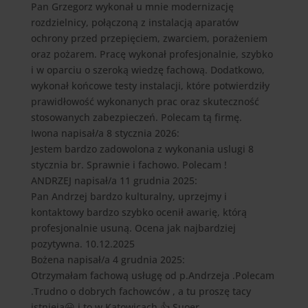
Pan Grzegorz wykonał u mnie modernizację
rozdzielnicy, połączoną z instalacją aparatów
ochrony przed przepięciem, zwarciem, porażeniem
oraz pożarem. Pracę wykonał profesjonalnie, szybko
i w oparciu o szeroką wiedzę fachową. Dodatkowo,
wykonał końcowe testy instalacji, które potwierdziły
prawidłowość wykonanych prac oraz skuteczność
stosowanych zabezpieczeń. Polecam tą firmę.
Iwona
napisał/a 8 stycznia 2026
:
Jestem bardzo zadowolona z wykonania uslugi 8
stycznia br. Sprawnie i fachowo. Polecam !
ANDRZEJ
napisał/a 11 grudnia 2025
:
Pan Andrzej bardzo kulturalny, uprzejmy i
kontaktowy bardzo szybko ocenił awarię, którą
profesjonalnie usuną. Ocena jak najbardziej
pozytywna. 10.12.2025
Bożena
napisał/a 4 grudnia 2025
:
Otrzymałam fachową usługę od p.Andrzeja .Polecam
.Trudno o dobrych fachowców , a tu proszę tacy
istnieją😀 i to w Katowicach.👍.Suoer