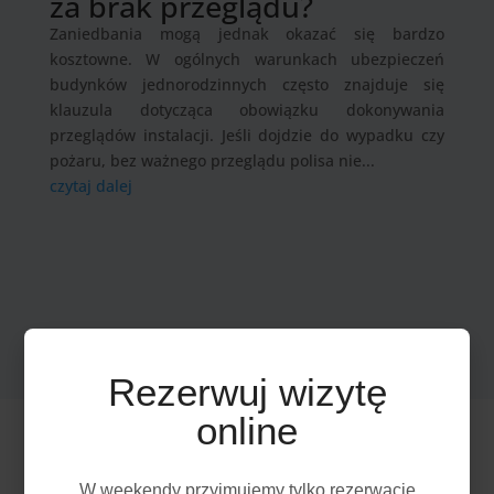
za brak przeglądu?
Zaniedbania mogą jednak okazać się bardzo
kosztowne. W ogólnych warunkach ubezpieczeń
budynków jednorodzinnych często znajduje się
klauzula dotycząca obowiązku dokonywania
przeglądów instalacji. Jeśli dojdzie do wypadku czy
pożaru, bez ważnego przeglądu polisa nie...
czytaj dalej
Rezerwuj wizytę
online
W weekendy przyjmujemy tylko rezerwację